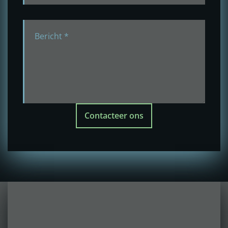
Contacteer ons