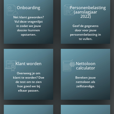
Onboarding
Personenbelasting
(aanslagjaar
2022)
Net klant geworden?
Vul deze vragenlijst
in zodat we jouw
Geef de gegevens
dossier kunnen
door voor jouw
opstarten.
personenbelasting in
te vullen.
Klant worden
Nettoloon
calculator
Overweeg je om
klant te worden? Doe
Bereken jouw
de test om te zien
nettoloon als
hoe goed we bij
zelfstandige.
elkaar passen.